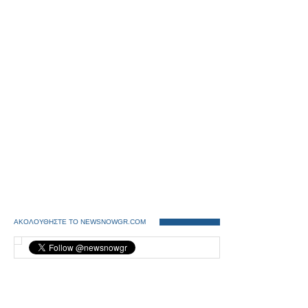
ΑΚΟΛΟΥΘΗΣΤΕ ΤΟ NEWSNOWGR.COM