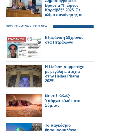
Δημοσιογραφικά
Βραβεία “Γιώργος
Καραϊβάζ” 2025. Σε
κλίμα συγκίνησης οι
πρώτες βραβεύσεις
δημοσιογράφων από
ΠΡΟΗΓΟΥΜΕΝΑ PHOTO ΝΕΑ
το SILVER ALERT
Εξαφάνιση 59χρονου
στα Πετράλωνα
H Liafarm συμμετείχε
με μεγάλη επιτυχία
στην Hellas Pharm
2025!
Ντιντιέ Κελόζ:
Υπάρχει «ζωή» στο
Σύμπαν
Το παγκόσμιο
θησαυροφυλάκιο