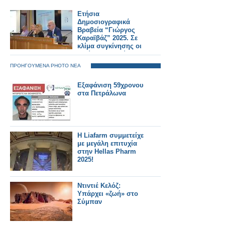
Ετήσια
Δημοσιογραφικά
Βραβεία “Γιώργος
Καραϊβάζ” 2025. Σε
κλίμα συγκίνησης οι
πρώτες βραβεύσεις
δημοσιογράφων από
ΠΡΟΗΓΟΥΜΕΝΑ PHOTO ΝΕΑ
το SILVER ALERT
Εξαφάνιση 59χρονου
στα Πετράλωνα
H Liafarm συμμετείχε
με μεγάλη επιτυχία
στην Hellas Pharm
2025!
Ντιντιέ Κελόζ:
Υπάρχει «ζωή» στο
Σύμπαν