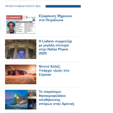
πρώτες βραβεύσεις
δημοσιογράφων από
ΠΡΟΗΓΟΥΜΕΝΑ PHOTO ΝΕΑ
το SILVER ALERT
Εξαφάνιση 59χρονου
στα Πετράλωνα
H Liafarm συμμετείχε
με μεγάλη επιτυχία
στην Hellas Pharm
2025!
Ντιντιέ Κελόζ:
Υπάρχει «ζωή» στο
Σύμπαν
Το παγκόσμιο
θησαυροφυλάκιο
αποθήκευσης
σπόρων στην Αρκτική