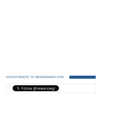
ΑΚΟΛΟΥΘΗΣΤΕ ΤΟ NEWSNOWGR.COM