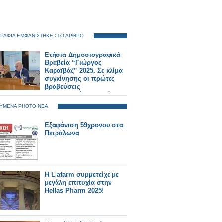
ΡΑΦΙΑ ΕΜΦΑΝΙΣΤΗΚΕ ΣΤΟ ΑΡΘΡΟ
Ετήσια Δημοσιογραφικά
Βραβεία “Γιώργος
Καραϊβάζ” 2025. Σε κλίμα
συγκίνησης οι πρώτες
βραβεύσεις
δημοσιογράφων από το
SILVER ALERT
ΥΜΕΝΑ PHOTO ΝΕΑ
Εξαφάνιση 59χρονου στα
Πετράλωνα
H Liafarm συμμετείχε με
μεγάλη επιτυχία στην
Hellas Pharm 2025!