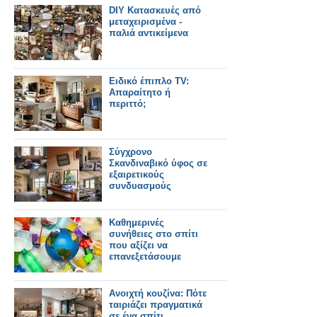
DIY Κατασκευές από
μεταχειρισμένα -
παλιά αντικείμενα
Ειδικό έπιπλο TV:
Απαραίτητο ή
περιττό;
Σύγχρονο
Σκανδιναβικό ύφος σε
εξαιρετικούς
συνδυασμούς
Καθημερινές
συνήθειες στο σπίτι
που αξίζει να
επανεξετάσουμε
Ανοιχτή κουζίνα: Πότε
ταιριάζει πραγματικά
σε ένα σπίτι