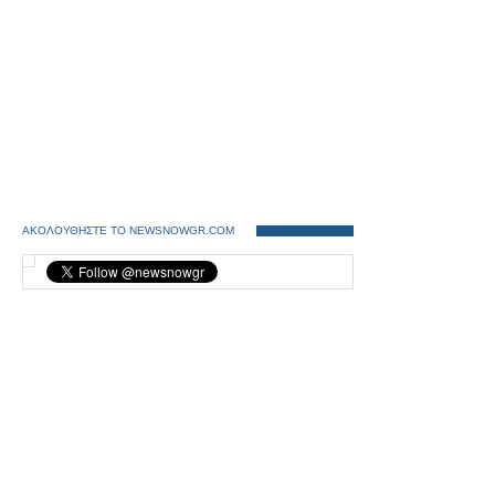
ΑΚΟΛΟΥΘΗΣΤΕ ΤΟ NEWSNOWGR.COM