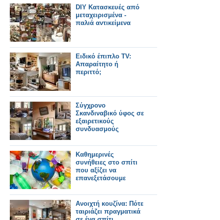
DIY Κατασκευές από
μεταχειρισμένα -
παλιά αντικείμενα
Ειδικό έπιπλο TV:
Απαραίτητο ή
περιττό;
Σύγχρονο
Σκανδιναβικό ύφος σε
εξαιρετικούς
συνδυασμούς
Καθημερινές
συνήθειες στο σπίτι
που αξίζει να
επανεξετάσουμε
Ανοιχτή κουζίνα: Πότε
ταιριάζει πραγματικά
σε ένα σπίτι