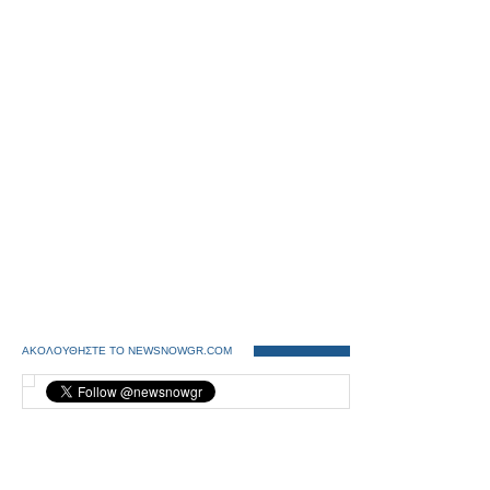
ΑΚΟΛΟΥΘΗΣΤΕ ΤΟ NEWSNOWGR.COM