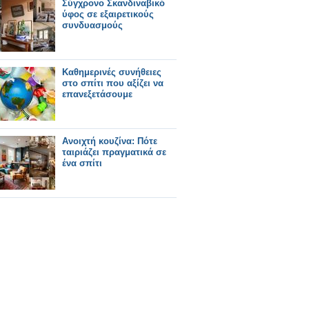
Σύγχρονο Σκανδιναβικό
ύφος σε εξαιρετικούς
συνδυασμούς
Καθημερινές συνήθειες
στο σπίτι που αξίζει να
επανεξετάσουμε
Ανοιχτή κουζίνα: Πότε
ταιριάζει πραγματικά σε
ένα σπίτι