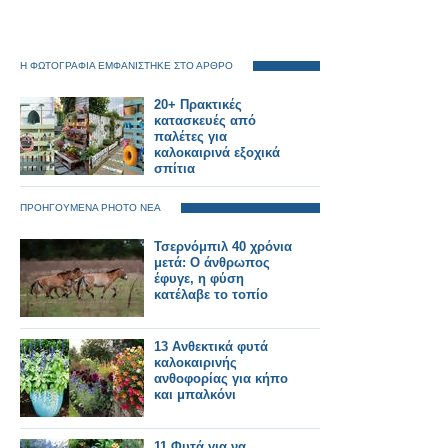
Η ΦΩΤΟΓΡΑΦΙΑ ΕΜΦΑΝΙΣΤΗΚΕ ΣΤΟ ΑΡΘΡΟ
20+ Πρακτικές
κατασκευές από
παλέτες για
καλοκαιρινά εξοχικά
σπίτια
ΠΡΟΗΓΟΥΜΕΝΑ PHOTO ΝΕΑ
Τσερνόμπιλ 40 χρόνια
μετά: Ο άνθρωπος
έφυγε, η φύση
κατέλαβε το τοπίο
13 Ανθεκτικά φυτά
καλοκαιρινής
ανθοφορίας για κήπο
και μπαλκόνι
11 Φυτά για να