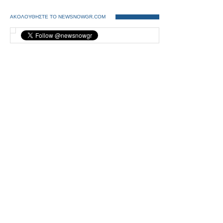
ΑΚΟΛΟΥΘΗΣΤΕ ΤΟ NEWSNOWGR.COM