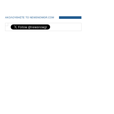
ΑΚΟΛΟΥΘΗΣΤΕ ΤΟ NEWSNOWGR.COM