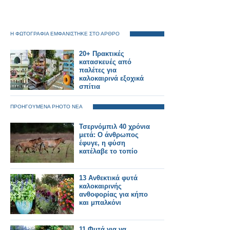
Η ΦΩΤΟΓΡΑΦΙΑ ΕΜΦΑΝΙΣΤΗΚΕ ΣΤΟ ΑΡΘΡΟ
20+ Πρακτικές
κατασκευές από
παλέτες για
καλοκαιρινά εξοχικά
σπίτια
ΠΡΟΗΓΟΥΜΕΝΑ PHOTO ΝΕΑ
Τσερνόμπιλ 40 χρόνια
μετά: Ο άνθρωπος
έφυγε, η φύση
κατέλαβε το τοπίο
13 Ανθεκτικά φυτά
καλοκαιρινής
ανθοφορίας για κήπο
και μπαλκόνι
11 Φυτά για να