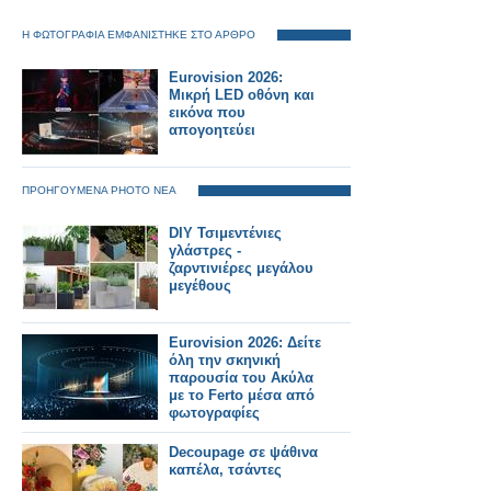
Η ΦΩΤΟΓΡΑΦΙΑ ΕΜΦΑΝΙΣΤΗΚΕ ΣΤΟ ΑΡΘΡΟ
Eurovision 2026:
Μικρή LED οθόνη και
εικόνα που
απογοητεύει
ΠΡΟΗΓΟΥΜΕΝΑ PHOTO ΝΕΑ
DIY Τσιμεντένιες
γλάστρες -
ζαρντινιέρες μεγάλου
μεγέθους
Eurovision 2026: Δείτε
όλη την σκηνική
παρουσία του Ακύλα
με το Ferto μέσα από
φωτογραφίες
Decoupage σε ψάθινα
καπέλα, τσάντες