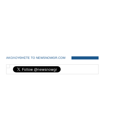
ΑΚΟΛΟΥΘΗΣΤΕ ΤΟ NEWSNOWGR.COM