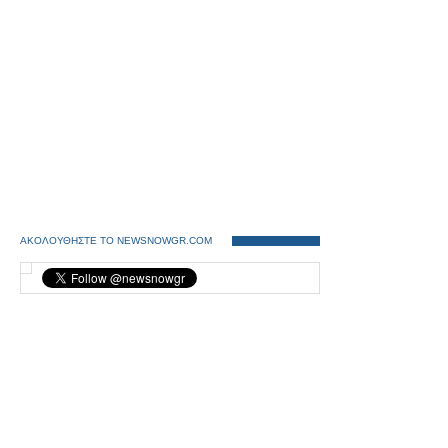
ΑΚΟΛΟΥΘΗΣΤΕ ΤΟ NEWSNOWGR.COM