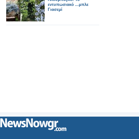
εντυπωσιακό ...μπλε
Γιασεμί