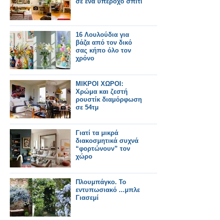
σε ένα υπέροχο σπίτι
16 Λουλούδια για
βάζα από τον δικό
σας κήπο όλο τον
χρόνο
ΜΙΚΡΟΙ ΧΩΡΟΙ:
Χρώμα και ζεστή
ρουστίκ διαμόρφωση
σε 54τμ
Γιατί τα μικρά
διακοσμητικά συχνά
“φορτώνουν” τον
χώρο
Πλουμπάγκο. Το
εντυπωσιακό ...μπλε
Γιασεμί