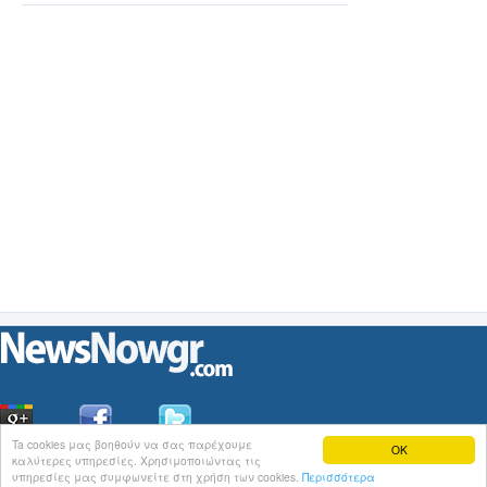
Ta cookies μας βοηθούν να σας παρέχουμε
OK
καλύτερες υπηρεσίες. Χρησιμοποιώντας τις
Οι
Ειδήσεις
του NewsNowgr.com στο
iNews
υπηρεσίες μας συμφωνείτε στη χρήση των cookies.
Περισσότερα