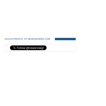
ΑΚΟΛΟΥΘΗΣΤΕ ΤΟ NEWSNOWGR.COM