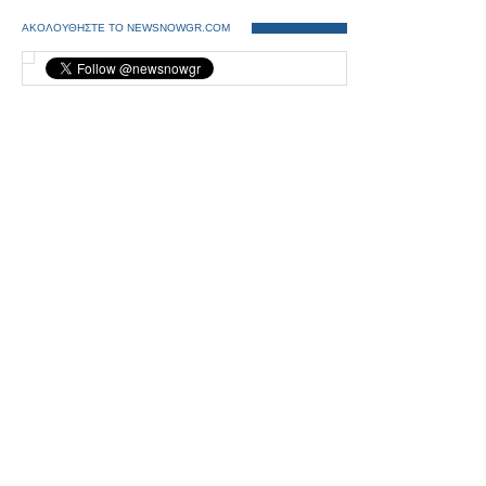
ΑΚΟΛΟΥΘΗΣΤΕ ΤΟ NEWSNOWGR.COM