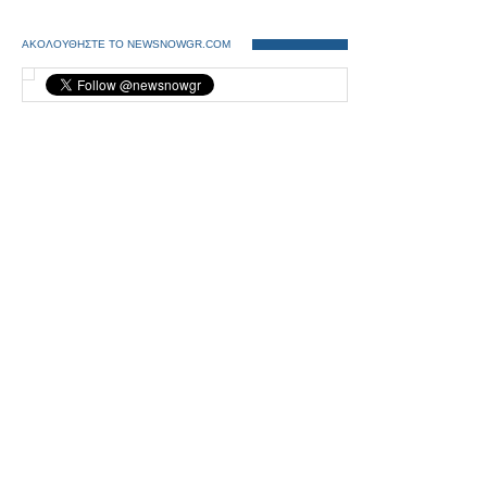
ΑΚΟΛΟΥΘΗΣΤΕ ΤΟ NEWSNOWGR.COM