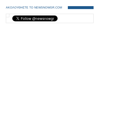
ΑΚΟΛΟΥΘΗΣΤΕ ΤΟ NEWSNOWGR.COM