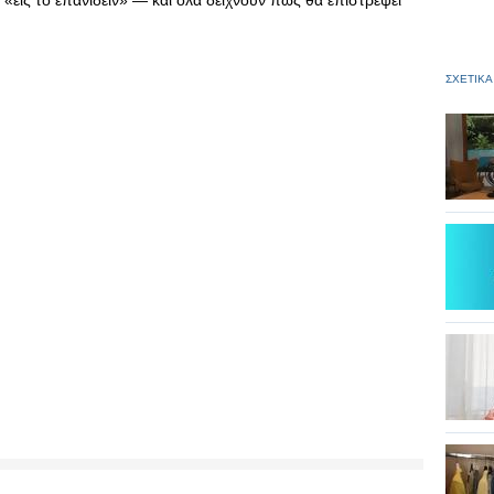
ά «εις το επανιδείν» — και όλα δείχνουν πως θα επιστρέψει
ΣΧΕΤΙΚΑ