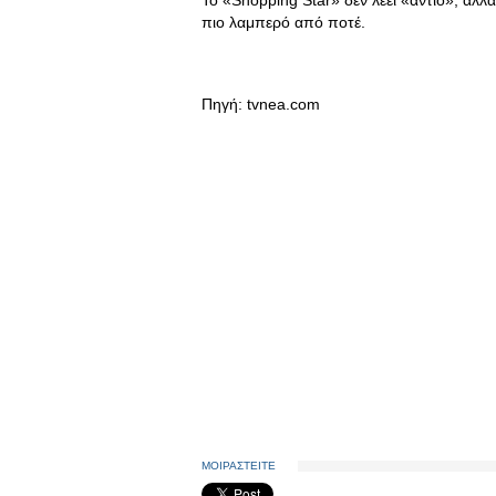
Το «Shopping Star» δεν λέει «αντίο», αλλ
πιο λαμπερό από ποτέ.
Πηγή: tvnea.com
ΜΟΙΡΑΣΤΕΙΤΕ