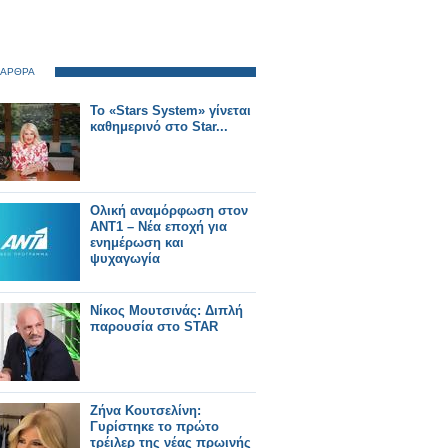
 ΑΡΘΡΑ
Το «Stars System» γίνεται
καθημερινό στο Star...
Ολική αναμόρφωση στον
ΑΝΤ1 – Νέα εποχή για
ενημέρωση και
ψυχαγωγία
Νίκος Μουτσινάς: Διπλή
παρουσία στο STAR
Ζήνα Κουτσελίνη:
Γυρίστηκε το πρώτο
τρέιλερ της νέας πρωινής