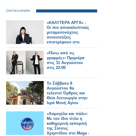
ΣΧΕΤΙΚΑ ΑΡΘΡΑ
«ΚΑΛΥΤΕΡΑ ΑΡΓΑ» :
Oι πιο αποκαλυπτικές
μεταμεσονύχτιες
συνεντεύξεις
επιστρέφουν στο
ACTION 24 - Πότε
κάνουν πρεμιέρα;
«Πίσω από τις
γραμμές»: Πρεμιέρα
στις 31 Αυγούστου
στις 22:00
Το Σάββατο 8
Αυγούστου θα
τελεστεί Όρθρος και
Θεία Λειτουργία στην
Ιερά Μονή Αγίου
Γεωργίου Αστακού
στις 07:00 το πρωί.
«Χαμογέλα και πάλι»:
Με τον ίδιο τίτλο η
καθημερινή εκπομπή
της Σίσσυς
Χρηστίδου στο Mega -