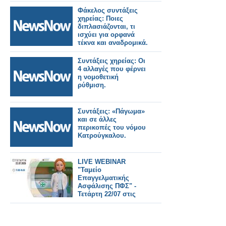
Ταμεία.
Φάκελος συντάξεις
χηρείας: Ποιες
διπλασιάζονται, τι
ισχύει για ορφανά
τέκνα και αναδρομικά.
Συντάξεις χηρείας: Οι
4 αλλαγές που φέρνει
η νομοθετική
ρύθμιση.
Συντάξεις: «Πάγωμα»
και σε άλλες
περικοπές του νόμου
Κατρούγκαλου.
LIVE WEBINAR
"Ταμείο
Επαγγελματικής
Ασφάλισης ΠΦΣ" -
Τετάρτη 22/07 στις
17:00