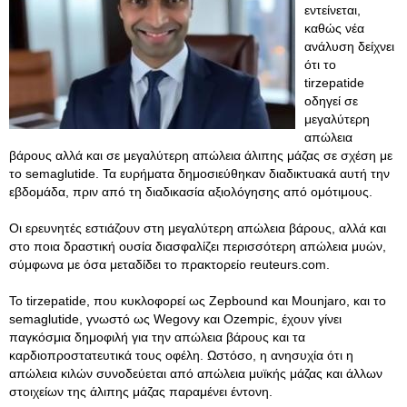
εντείνεται,
καθώς νέα
ανάλυση δείχνει
ότι το
tirzepatide
οδηγεί σε
μεγαλύτερη
απώλεια
βάρους αλλά και σε μεγαλύτερη απώλεια άλιπης μάζας σε σχέση με
το semaglutide. Τα ευρήματα δημοσιεύθηκαν διαδικτυακά αυτή την
εβδομάδα, πριν από τη διαδικασία αξιολόγησης από ομότιμους.
Οι ερευνητές εστιάζουν στη μεγαλύτερη απώλεια βάρους, αλλά και
στο ποια δραστική ουσία διασφαλίζει περισσότερη απώλεια μυών,
σύμφωνα με όσα μεταδίδει το πρακτορείο reuteurs.com.
Το tirzepatide, που κυκλοφορεί ως Zepbound και Mounjaro, και το
semaglutide, γνωστό ως Wegovy και Ozempic, έχουν γίνει
παγκόσμια δημοφιλή για την απώλεια βάρους και τα
καρδιοπροστατευτικά τους οφέλη. Ωστόσο, η ανησυχία ότι η
απώλεια κιλών συνοδεύεται από απώλεια μυϊκής μάζας και άλλων
στοιχείων της άλιπης μάζας παραμένει έντονη.