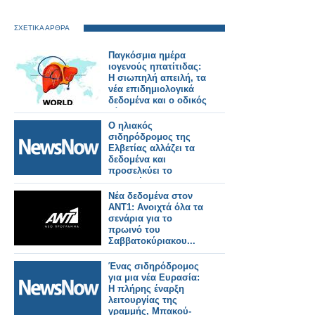
ΣΧΕΤΙΚΑ ΑΡΘΡΑ
Παγκόσμια ημέρα
ιογενούς ηπατίτιδας:
Η σιωπηλή απειλή, τα
νέα επιδημιολογικά
δεδομένα και ο οδικός
χάρτης για την
εξάλειψη της νόσου
Ο ηλιακός
σιδηρόδρομος της
Ελβετίας αλλάζει τα
δεδομένα και
προσελκύει το
ενδιαφέρον της
Ιταλίας και όχι μόνο.
Νέα δεδομένα στον
ΑΝΤ1: Ανοιχτά όλα τα
σενάρια για το
πρωινό του
Σαββατοκύριακου...
Ένας σιδηρόδρομος
για μια νέα Ευρασία:
Η πλήρης έναρξη
λειτουργίας της
γραμμής, Μπακού-