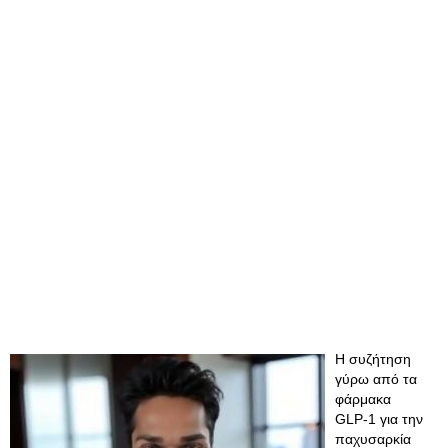
Η συζήτηση
γύρω από τα
φάρμακα
GLP‑1 για την
παχυσαρκία