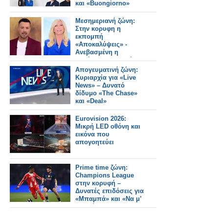
και «Buongiorno»
Μεσημεριανή ζώνη:
Στην κορυφη η
εκπομπή
«Αποκαλύψεις» -
Ανεβασμένη η
«Αλήθειες με τη Ζήνα»
Απογευματινή ζώνη:
Κυριαρχία για «Live
News» – Δυνατό
δίδυμο «The Chase»
και «Deal»
Eurovision 2026:
Μικρή LED οθόνη και
εικόνα που
απογοητεύει
Prime time ζώνη:
Champions League
στην κορυφή –
Δυνατές επιδόσεις για
«Μπαμπά» και «Να μ’
αγαπάς»