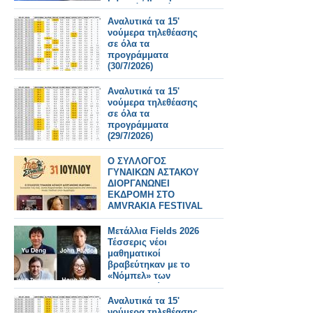
Τι αλλάζει από
31/7/2026
Αναλυτικά τα 15'
νούμερα τηλεθέασης
σε όλα τα
προγράμματα
(30/7/2026)
Αναλυτικά τα 15'
νούμερα τηλεθέασης
σε όλα τα
προγράμματα
(29/7/2026)
Ο ΣΥΛΛΟΓΟΣ
ΓΥΝΑΙΚΩΝ ΑΣΤΑΚΟΥ
ΔΙΟΡΓΑΝΩΝΕΙ
ΕΚΔΡΟΜΗ ΣΤΟ
AMVRAKIA FESTIVAL
ΣΤΙΣ 31/7/2026 ΣΤΗ
ΣΥΝΑΥΛΙΑ
Μετάλλια Fields 2026
ΧΑΤΖΗΦΡΑΓΚΕΤΑ
Τέσσερις νέοι
ΚΑΡΑΠΑΤΑΚΗ ΠΥΞ
μαθηματικοί
ΛΑΞ
βραβεύτηκαν με το
«Νόμπελ» των
Μαθηματικών
Αναλυτικά τα 15'
νούμερα τηλεθέασης