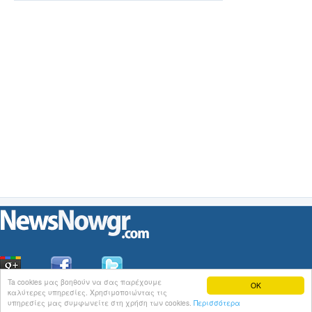
Ta cookies μας βοηθούν να σας παρέχουμε
OK
καλύτερες υπηρεσίες. Χρησιμοποιώντας τις
Οι
Ειδήσεις
του NewsNowgr.com στο
iNews
υπηρεσίες μας συμφωνείτε στη χρήση των cookies.
Περισσότερα
Σχετικά με το NewsNowgr.com | Αποποίηση Ευθυνών | Διαγραφή ή Τροποποίηση Άρθρων | 