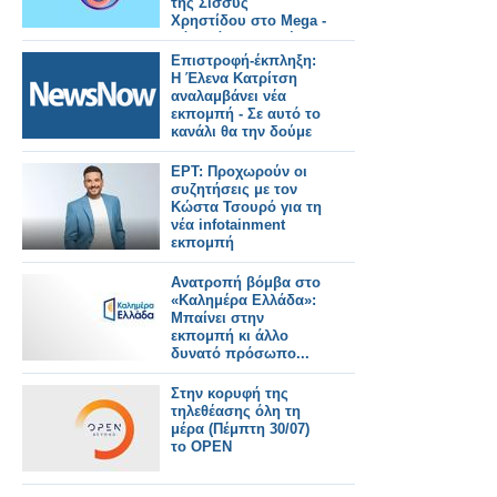
της Σίσσυς
Χρηστίδου στο Mega -
Πότε κάνει πρεμιέρα;
Επιστροφή-έκπληξη:
Η Έλενα Κατρίτση
αναλαμβάνει νέα
εκπομπή - Σε αυτό το
κανάλι θα την δούμε
ΕΡΤ: Προχωρούν οι
συζητήσεις με τον
Κώστα Τσουρό για τη
νέα infotainment
εκπομπή
Ανατροπή βόμβα στο
«Καλημέρα Ελλάδα»:
Μπαίνει στην
εκπομπή κι άλλο
δυνατό πρόσωπο...
Στην κορυφή της
τηλεθέασης όλη τη
μέρα (Πέμπτη 30/07)
το OPEN