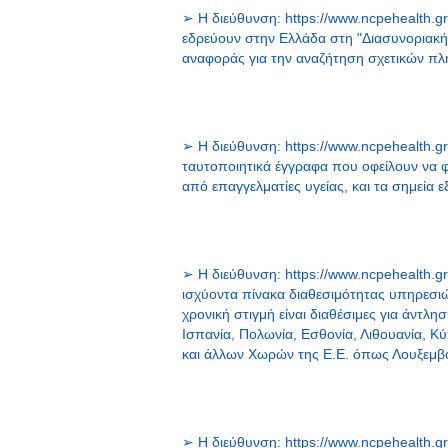
➢ H διεύθυνση: https://www.ncpehealth.g
εδρεύουν στην Ελλάδα στη "Διασυνοριακή 
αναφοράς για την αναζήτηση σχετικών π
➢ Η διεύθυνση: https://www.ncpehealth.gr/
ταυτοποιητικά έγγραφα που οφείλουν να φ
από επαγγελματίες υγείας, και τα σημεία 
➢ Η διεύθυνση: https://www.ncpehealth.gr/
ισχύοντα πίνακα διαθεσιμότητας υπηρεσι
χρονική στιγμή είναι διαθέσιμες για άντλ
Ισπανία, Πολωνία, Εσθονία, Λιθουανία, Κ
και άλλων Χωρών της Ε.Ε. όπως Λουξεμβο
➢ Η διεύθυνση: https://www.ncpehealth.gr