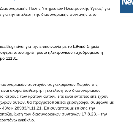
 "Διασυνοριακής Πύλης Υπηρεσιών Ηλεκτρονικής Υγείας" για
o για την εκτέλεση της διασυνοριακής συνταγής από
ealth.gr
είναι για την επικοινωνία με το Εθνικό Σημείο
οσφέρει υποστήριξη μέσω ηλεκτρονικού ταχυδρομείου ή
θμό 11131.
 διασυνοριακών συνταγών συγκεκριμένων Χωρών της
ίναι ακόμα διαθέσιμη, η εκτέλεση του διασυνοριακών
ς ιατρούς των κρατών αυτών, είτε είναι έντυπες είτε έχουν
ν χωρών αυτών, θα πραγματοποιείται χειρόγραφα, σύμφωνα με
 43/οικ.28983/4.11.21. Επισυνάπτουμε επίσης την
 αποζημίωση των διασυνοριακών συνταγών 17.8.23.» την
παραπάνω εγκύκλιο.