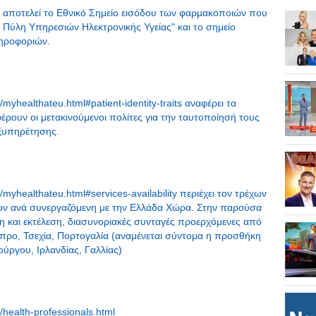
r αποτελεί το Εθνικό Σημείο εισόδου των φαρμακοποιών που
Πύλη Υπηρεσιών Ηλεκτρονικής Υγείας" και το σημείο
ληροφοριών.
myhealthateu.html#patient-identity-traits αναφέρει τα
έρουν οι μετακινούμενοι πολίτες για την ταυτοποίησή τους
εξυπηρέτησης.
myhealthateu.html#services-availability περιέχει τον τρέχων
ών ανά συνεργαζόμενη με την Ελλάδα Χώρα. Στην παρούσα
ηση και εκτέλεση, διασυνοριακές συνταγές προερχόμενες από
ύπρο, Τσεχία, Πορτογαλία (αναμένεται σύντομα η προσθήκη
ύργου, Ιρλανδίας, Γαλλίας)
/health-professionals.html