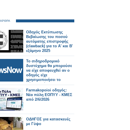
 ΑΡΘΡΑ
Οδηγός Εκτύπωσης
Βεβαίωσης του ποσού
αυτόματης επιστροφής
(clawback) για το Α' και Β'
εξάμηνο 2025
Το σιδηροδρομικό
δυστύχημα θα μπορούσε
να είχε αποφευχθεί αν ο
οδηγός είχε
χρησιμοποιήσει το
σύστημα έκτακτης
ανάγκης σύμφωνα με
Farmakopoioi οδηγός:
έρευνα.
Νέα πύλη ΕΟΠΥΥ - ΚΜΕΣ
από 2/6/2026
ΟΔΗΓΟΣ για κατασκευές
με Γύψο