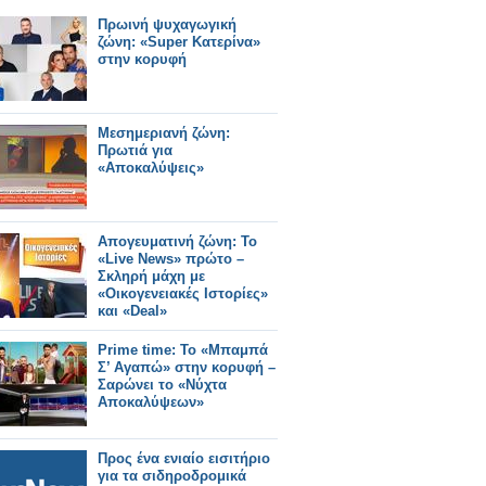
Πρωινή ψυχαγωγική
ζώνη: «Super Κατερίνα»
στην κορυφή
Μεσημεριανή ζώνη:
Πρωτιά για
«Αποκαλύψεις»
Απογευματινή ζώνη: Το
«Live News» πρώτο –
Σκληρή μάχη με
«Οικογενειακές Ιστορίες»
και «Deal»
Prime time: Το «Μπαμπά
Σ’ Αγαπώ» στην κορυφή –
Σαρώνει το «Νύχτα
Αποκαλύψεων»
Προς ένα ενιαίο εισιτήριο
για τα σιδηροδρομικά