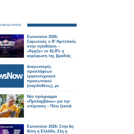
ΥΜΕΝΑ ΑΡΘΡΑ
Eurovision 2026:
Σαρωτικός ο Β’ Ημιτελικός
στην τηλεθέαση –
«Άγγιξε» το 42,8% η
κορύφωση της βραδιάς
Διαγωνισμός
προσλήψεων
εργατοτεχνικού
προσωπικού
(παγιδοθέτες), με
σύμβαση εργασίας
ορισμένου χρόνου στο
Νέο πρόγραμμα
πρόγραμμα δακοκτονίας
«Προλαμβάνω» για την
2026.
υπέρταση – Πότε ξεκινά
Eurovision 2026: Στην 6η
θέση η Ελλάδα, 21η η