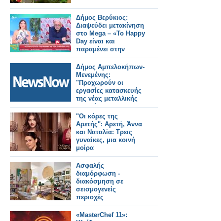
Δήμος Βερύκιος:
Διαψεύδει μετακίνηση
στο Mega – «Το Happy
Day είναι και
παραμένει στην
καρδιά μου»
Δήμος Αμπελοκήπων-
Μενεμένης:
"Προχωρούν οι
εργασίες κατασκευής
της νέας μεταλλικής
πεζογέφυρας στην
οδό Καλλιθέας"
"Οι κόρες της
Αρετής": Αρετή, Άννα
και Ναταλία: Τρεις
γυναίκες, μια κοινή
μοίρα
Ασφαλής
διαμόρφωση -
διακόσμηση σε
σεισμογενείς
περιοχές
«MasterChef 11»: