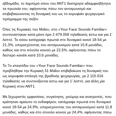
εβδομάδα, το λαμπερό σόου του ΑΝΤ1 διατήρησε αδιαμφισβήτητα
τα πρωτεία του, αφήνοντας πίσω τον ανταγωνισμό και
επιβεβαιώνοντας τη δυναμική του ως το κορυφαίο ψυχαγωγικό
πρόγραμμα της σεζόν.
Όλες τις Κυριακές του Μαΐου, στο «Your Face Sounds Familiar»
συντονίστηκαν κατά μέσο όρο 2.479.058 τηλεθεατές έστω και για 1’
λεπτό. Το σόου κατέγραψε πρωτιά στο δυναμικό κοινό 18-54 με
21,3%, υπερισχύοντας του ανταγωνισμού κατά 10,8 μονάδες,
καθώς και στο σύνολο κοινού με 22,5%, αφήνοντας πίσω το
δεύτερο κανάλι κατά 10,6 μονάδες.
Το 7ο επεισόδιο του «Your Face Sounds Familiar» που
προβλήθηκε την Κυριακή 31 Μαΐου επιβεβαίωσε τη δυναμική του
ως κορυφαία επιλογή της βραδινής ψυχαγωγίας, με 2.115.016
τηλεθεατές να συντονίζονται έστω και για 1’ λεπτό, για άλλη μία
Κυριακή στον ΑΝΤ1.
Με ξεχωριστές εμφανίσεις, συγκίνηση, χιούμορ και ανατροπές, που
κράτησαν αμείωτο το ενδιαφέρον, κατέγραψε πρωτιά στο δυναμικό
κοινό 18-54 με 24,9%, υπερισχύοντας του ανταγωνισμού κατά 11,8
μονάδες, καθώς και στο σύνολο κοινού με 24,4%, αφήνοντας πίσω