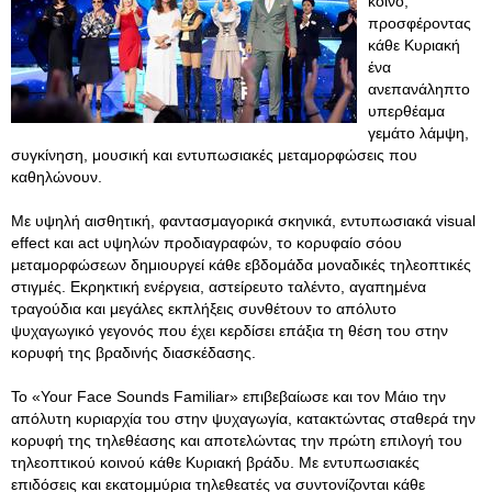
κοινό,
προσφέροντας
κάθε Κυριακή
ένα
ανεπανάληπτο
υπερθέαμα
γεμάτο λάμψη,
συγκίνηση, μουσική και εντυπωσιακές μεταμορφώσεις που
καθηλώνουν.
Με υψηλή αισθητική, φαντασμαγορικά σκηνικά, εντυπωσιακά visual
effect και act υψηλών προδιαγραφών, το κορυφαίο σόου
μεταμορφώσεων δημιουργεί κάθε εβδομάδα μοναδικές τηλεοπτικές
στιγμές. Εκρηκτική ενέργεια, αστείρευτο ταλέντο, αγαπημένα
τραγούδια και μεγάλες εκπλήξεις συνθέτουν το απόλυτο
ψυχαγωγικό γεγονός που έχει κερδίσει επάξια τη θέση του στην
κορυφή της βραδινής διασκέδασης.
Το «Your Face Sounds Familiar» επιβεβαίωσε και τον Μάιο την
απόλυτη κυριαρχία του στην ψυχαγωγία, κατακτώντας σταθερά την
κορυφή της τηλεθέασης και αποτελώντας την πρώτη επιλογή του
τηλεοπτικού κοινού κάθε Κυριακή βράδυ. Με εντυπωσιακές
επιδόσεις και εκατομμύρια τηλεθεατές να συντονίζονται κάθε