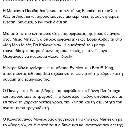
Η Μαριάντα Πιερίδη ξεσήκωσε το πλατό ως Blondie με το «One
Way or Another», παρουσιάζοντας μία εκρηκτική εμφάνιση γεμάτη
ένταση, δυναμισμό και rock διάθεση.
Μία από τις πιο εντυπωσιακές μεταμορφώσεις της βραδιάς άνηκε
στον Μέμο Μπεγνή, ο οποίος εμφανίστηκε ως Σοφία Αρβανίτη στο
«Μη Μου Μιλάς Για Καλοκαίρια». Η ομοιότητά του με την
τραγουδίστρια άφησε άφωνους τους κριτές, με τον Γιώργο
Θεοφάνους να αναφωνεί «Είσαι ίδιος!».
Η Ίντρα Κέιν συγκίνησε με το «Stand By Me» του Ben E. King,
αποσπώντας διθυραμβικά σχόλια για το φωνητικό της εύρος και τη
δύναμη της ερμηνείας της.
Ο Παναγιώτης Ραφαηλίδης μεταμορφώθηκε σε Γιάννη Πλούταρχο
και παρουσίασε το τραγούδι «Το Καλύτερο Παιδί», αποδίδοντας με
επιτυχία τη χαρακτηριστική χροιά, την κίνηση και τη σεμνότητα του
αγαπημένου τραγουδιστή.
Ο Κωνσταντίνος Μαγκλάρας απογείωσε τη σκηνή ως Måneskin με
το «Beggin’», σε ένα από τα πιο δυναμικά και εντυπωσιακά act της