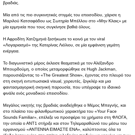
βραδιάς.
Μία από τις πιο συγκινητικές στιγμές του επεισοδίου, χάρισε η
Μαριλού Κατσαφάδου ως Σωτηρία Μπέλλου στο «Μην Κλαις» με
μία ερμηνεία που τους συγκίνησε βαθιά όλους.
Η Αφροδίτη Χατζημηνά ξεσήκωσε το κοινό με τον viral
«Λογαριασμό» της Κατερίνας Λιόλιου, σε μία εμφάνιση γεμάτη
ενέργεια.
Το διαγωνιστικό μέρος έκλεισε θεαματικά με τον Αλέξανδρο
Μπουρδούμη, ο οποίος μεταμορφώθηκε σε Hugh Jackman,
παρουσιάζοντας το «The Greatest Show», έχοντας στο πλευρό του
στη σκηνή εντυπωσιακά visual, χορευτές, ζογκλέρ και μια
φαντασμαγορική σκηνική παρουσία, που υπέγραψε το ιδανικό
φινάλε ενός μοναδικού επεισοδίου.
Μεγάλος νικητής της βραδιάς αναδείχθηκε ο Μέμος Μπεγνής, και
στο πλαίσιο του φιλανθρωπικού χαρακτήρα του «Your Face
Sounds Familiar», επέλεξε να προσφέρει τα χρήματα στη ΦΛΟΓΑ,
την οποία ο ΑΝΤ1 στήριξε και στον Τηλεμαραθώνιό του μέσω του
οργανισμού «ΑΝΤΕΝΝΑ ΕΙΜΑΣΤΕ ΕΝΑ», καλύπτοντας όλα τα