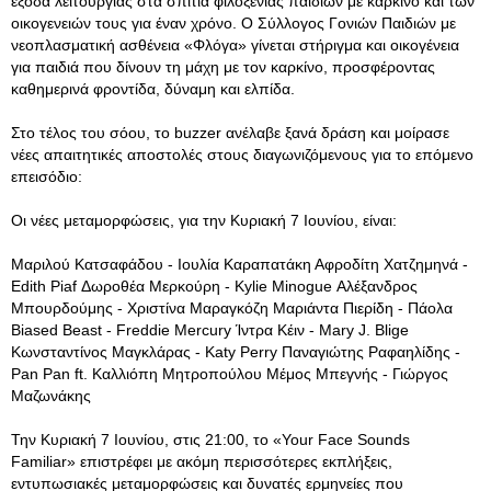
έξοδα λειτουργίας στα σπίτια φιλοξενίας παιδιών με καρκίνο και των
οικογενειών τους για έναν χρόνο. Ο Σύλλογος Γονιών Παιδιών με
νεοπλασματική ασθένεια «Φλόγα» γίνεται στήριγμα και οικογένεια
για παιδιά που δίνουν τη μάχη με τον καρκίνο, προσφέροντας
καθημερινά φροντίδα, δύναμη και ελπίδα.
Στο τέλος του σόου, το buzzer ανέλαβε ξανά δράση και μοίρασε
νέες απαιτητικές αποστολές στους διαγωνιζόμενους για το επόμενο
επεισόδιο:
Οι νέες μεταμορφώσεις, για την Κυριακή 7 Ιουνίου, είναι:
Μαριλού Κατσαφάδου - Ιουλία Καραπατάκη Αφροδίτη Χατζημηνά -
Edith Piaf Δωροθέα Μερκούρη - Kylie Minogue Αλέξανδρος
Μπουρδούμης - Χριστίνα Μαραγκόζη Μαριάντα Πιερίδη - Πάολα
Biased Beast - Freddie Mercury Ίντρα Κέιν - Mary J. Blige
Κωνσταντίνος Μαγκλάρας - Katy Perry Παναγιώτης Ραφαηλίδης -
Pan Pan ft. Καλλιόπη Μητροπούλου Μέμος Μπεγνής - Γιώργος
Μαζωνάκης
Την Κυριακή 7 Ιουνίου, στις 21:00, το «Your Face Sounds
Familiar» επιστρέφει με ακόμη περισσότερες εκπλήξεις,
εντυπωσιακές μεταμορφώσεις και δυνατές ερμηνείες που