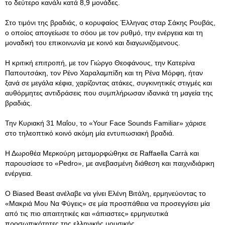
το δεύτερο κανάλι κατά 8,9 μονάδες.
Στο τιμόνι της βραδιάς, ο κορυφαίος Έλληνας σταρ Σάκης Ρουβάς,
ο οποίος απογείωσε το σόου με τον ρυθμό, την ενέργεια και τη
μοναδική του επικοινωνία με κοινό και διαγωνιζόμενους.
Η κριτική επιτροπή, με τον Γιώργο Θεοφάνους, την Κατερίνα
Παπουτσάκη, τον Ρένο Χαραλαμπίδη και τη Ρένα Μόρφη, ήταν
ξανά σε μεγάλα κέφια, χαρίζοντας ατάκες, συγκινητικές στιγμές και
αυθόρμητες αντιδράσεις που συμπλήρωσαν ιδανικά τη μαγεία της
βραδιάς.
Την Κυριακή 31 Μαΐου, το «Your Face Sounds Familiar» χάρισε
στο τηλεοπτικό κοινό ακόμη μία εντυπωσιακή βραδιά.
Η Δωροθέα Μερκούρη μεταμορφώθηκε σε Raffaella Carrà και
παρουσίασε το «Pedro», με ανεβασμένη διάθεση και παιχνιδιάρικη
ενέργεια.
Ο Biased Beast ανέλαβε να γίνει Ελένη Βιτάλη, ερμηνεύοντας το
«Μακριά Μου Να Φύγεις» σε μία προσπάθεια να προσεγγίσει μία
από τις πιο απαιτητικές και «άπιαστες» ερμηνευτικά
προσωπικότητες της ελληνικής μουσικής.