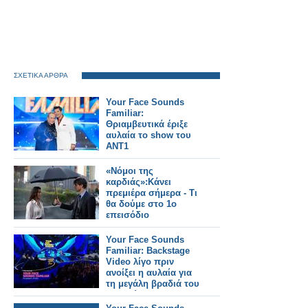
ΣΧΕΤΙΚΑ ΑΡΘΡΑ
Your Face Sounds
Familiar:
Θριαμβευτικά έριξε
αυλαία το show του
ΑΝΤ1
«Νόμοι της
καρδιάς»:Kάνει
πρεμιέρα σήμερα - Τι
θα δούμε στο 1ο
επεισόδιο
Your Face Sounds
Familiar: Backstage
Video λίγο πριν
ανοίξει η αυλαία για
τη μεγάλη βραδιά του
Τελικού