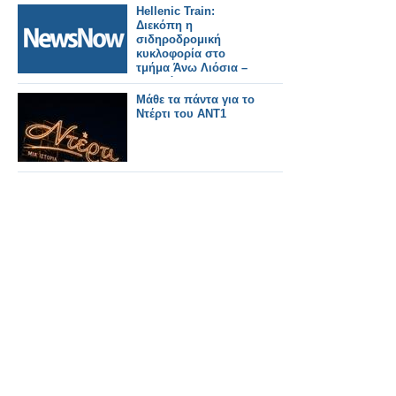
Hellenic Train:
Διεκόπη η
σιδηροδρομική
κυκλοφορία στο
τμήμα Άνω Λιόσια –
Ασπρόπυργος
εξαιτίας πυρκαγιάς.
Μάθε τα πάντα για το
Ντέρτι του ΑΝΤ1