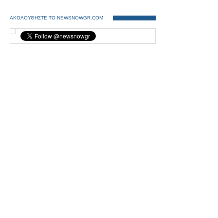
ΑΚΟΛΟΥΘΗΣΤΕ ΤΟ NEWSNOWGR.COM