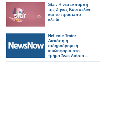
Star: Η νέα εκπομπή
της Ζήνας Κουτσελίνη
και το πρόσωπο-
κλειδί
Hellenic Train:
Διεκόπη η
σιδηροδρομική
κυκλοφορία στο
τμήμα Άνω Λιόσια –
Ασπρόπυργος
εξαιτίας πυρκαγιάς.