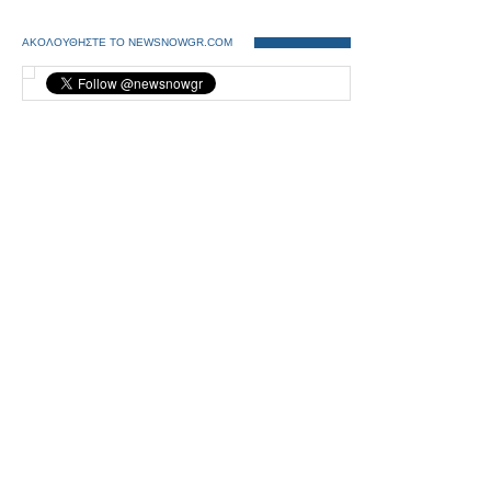
ΑΚΟΛΟΥΘΗΣΤΕ ΤΟ NEWSNOWGR.COM