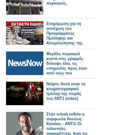
πυρκαγιές.
Ενημέρωση για τη
συνέχιση του
Προγράμματος
Πρόληψης και
Αντιμετώπισης της
Παχυσαρκίας και για
την εξόφληση των
Μεγάλη πυρκαγιά
οφειλών των μηνών
κοντά στις γραμμές
Μαΐου και Ιουνίου
διέκοψε όλες τις
υπηρεσίες προς έναν
από τους πιο
πολυσύχναστους
σιδηροδρομικούς
Ντέρτι: Αυτό ειναι το
σταθμούς του
κινηματογραφικό
Λονδίνου.
τρέιλερ της σειράς
του ΑΝΤ1 (video)
Στην τελική ευθεία η
συμφωνία Αντώνη
Κανάκη – ΑΝΤ1! Οι
τελευταίες
εκκρεμότητες πριν τις