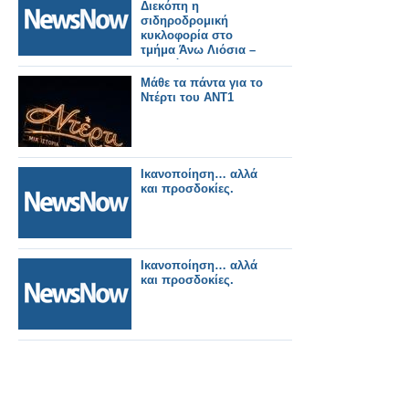
Διεκόπη η
σιδηροδρομική
κυκλοφορία στο
τμήμα Άνω Λιόσια –
Ασπρόπυργος
εξαιτίας πυρκαγιάς.
Μάθε τα πάντα για το
Ντέρτι του ΑΝΤ1
Ικανοποίηση… αλλά
και προσδοκίες.
Ικανοποίηση… αλλά
και προσδοκίες.