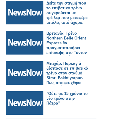
Δείτε την στιγμή που
το επιβατικό τρένο
συγκρούεται με
τρέιλερ που μεταφέρει
μπάλες από άχυρο.
Βρετανία: Τρένο
Northern Belle Orient
Express θα
πραγματοποιήσει
επίσκεψη στο Τόντον
της Κορνουάλης.
Μπιχάρ: Πυρκαγιά
ξέσπασε σε επιβατικό
τρένο στον σταθμό
Simri Bakhtiyarpur-
Πως αποφεύχθηκε
τραγωδία.
"Ούτε σε 15 χρόνια το
νέο τρένο στην
Πάτρα"