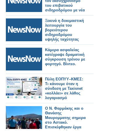
τον εκσυγχρονισμό
του επιβατικού
σιδηροδρόμου με νέα
ηλεκτρικά και
υβριδικά τρένα.
Ξεκινά η δοκιμαστική
λειτουργία του
βορειότερου
σιδηροδρόμου
υψηλής ταχύτητας
της Κίνας.
Κάμερα ασφαλείας
κατέγραψε δραματική
σύγκρουση τρένου με
φορτηγό. Βίντεο.
Πύλη ΕΟΠΥΥ–ΚΜΕΣ:
Τι κάνουμε όταν η
σύνδεση με Taxisnet
«κολλάει» σε λάθος
λογαριασμό
Ο Ν. Φαρμάκης και ο
Θανάσης
Μαυρομματης σημερα
στο Αστακό.
Επισκέφθηκαν έργα