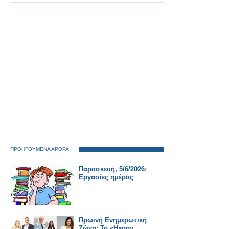
που εκτελούνται στην
περιοχή και
συναντήθηκαν με
φορείς και πολίτες
(φωτο-βιντεο)
ΠΡΟΗΓΟΥΜΕΝΑ ΑΡΘΡΑ
Παρασκευή, 5/6/2026:
Εργασίες ημέρας
Πρωινή Ενημερωτική
Ζώνη: Το «Happy