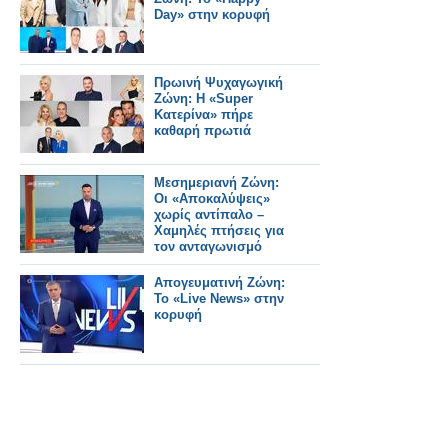
Day» στην κορυφή
Πρωινή Ψυχαγωγική
Ζώνη: Η «Super
Κατερίνα» πήρε
καθαρή πρωτιά
Μεσημεριανή Ζώνη:
Οι «Αποκαλύψεις»
χωρίς αντίπαλο –
Χαμηλές πτήσεις για
τον ανταγωνισμό
Απογευματινή Ζώνη:
Το «Live News» στην
κορυφή