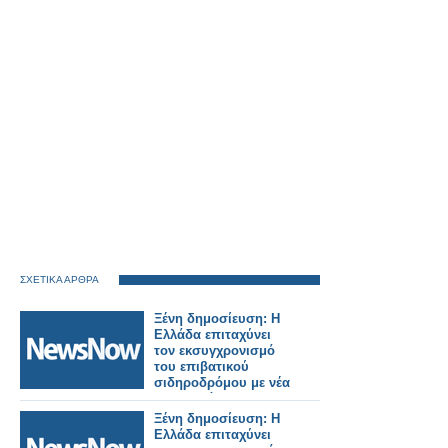
ΣΧΕΤΙΚΑ ΑΡΘΡΑ
Ξένη δημοσίευση: Η
Ελλάδα επιταχύνει
τον εκσυγχρονισμό
του επιβατικού
σιδηροδρόμου με νέα
ηλεκτρικά και
υβριδικά τρένα.
Ξένη δημοσίευση: Η
Ελλάδα επιταχύνει