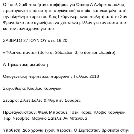
O Γουίλ Σμιθ που ήταν υποψήφιος για Όσκαρ Α’ Ανδρικού ρόλου,
πρωταγωνιστεί σε αυτή τη συγκινητική ιστορία, εμπνευσμένη από
την αληθινή ιστορία του Κρις Γκάρντνερ, ενός πωλητή από το Σαν
Φρανσίσκο που αγωνίζεται να χτίσει ένα μέλλον για τον εαυτό του
και τον πεντάχρονο γιο του.
ΣΑΒΒΑΤΟ 27 ΙΟΥΝΙΟΥ στις 16:20
«Φίλοι για πάντα» (Belle et Sébastien 3, le dernier chapitre)
Α’ Τηλεοπτική μετάδοση
Οικογενειακή περιπέτεια, παραγωγής Γαλλίας 2018
Σκηνοθεσία: Κλοβίας Κορνιγιάκ
Σενάριο: Ζιλιέτ Σάλες & Φαμπιέν Σουάρες
Πρωταγωνιστούν: Φελίξ Μποσουέ, Τσεκί Καριό, Κλοβίς Κορνιγιάκ,
Τιερί Νέουβιτς, Μαργκό Σατελιέ, Αν Μπενουά
Υπόθεση: Δύο χρόνια έχουν περάσει. Ο Σεμπάστιαν βρίσκεται στην