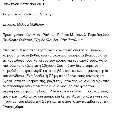
Ηνωμένου Βασιλείου 2016
Σκηνοθεσία: Στίβεν Σπίλμπεργκ
Σενάριο: Μελίσα Μάθισον
Πρωταγωνιστούν: Μαρκ Ράιλανς, Ρούμπι Μπάρνχιλ, Ρεμπέκα Χολ,
Πενέλοπε Ουίλτον, Τζεμέν Κλεμέντ, Ρέιφ Σπολ κ.ά.
Υπόθεση: Μέσα στη νύχτα, όταν όλα τα παιδιά και οι μεγάλοι
κοιμούνται πολύ βαθιά, όλα τα σκοτεινά πλάσματα βγαίνουν από
τις κρυψώνες τους και έχουν τον κόσμο για τον εαυτό τους. Αυτό
πιστεύει και σκέφτεται η 10χρονη Σόφη, όταν δεν μπορεί να
κοιμηθεί και στριφογυρίζει στο κρεβάτι της, σε ένα ορφανοτροφείο
του Λονδίνου. Ένα βράδυ, η Σόφη παραβαίνει τους κανόνες και
βγαίνει από το κρεβάτι της, βάζει τα γυαλιά της και σκύβει έξω από
το παράθυρο για να δει πώς είναι ο κόσμος στο φως του
φεγγαριού. Ξάφνου, η Σόφη βλέπει κάτι να έρχεται προς το μέρος
της – κάτι πολύ ψηλό και μαύρο και λεπτό. Αυτό το κάτι είναι ένας
Γίγαντας που κλέβει την Σόφη και τη φέρνει στην πατρίδα του, την
Γιγαντοχώρα.