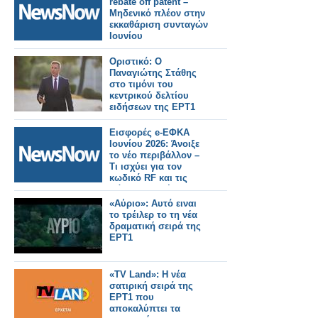
rebate off patent –
Μαΐου και Ιουνίου
Μηδενικό πλέον στην
εκκαθάριση συνταγών
Ιουνίου
Οριστικό: Ο
Παναγιώτης Στάθης
στο τιμόνι του
κεντρικού δελτίου
ειδήσεων της ΕΡΤ1
Εισφορές e-ΕΦΚΑ
Ιουνίου 2026: Άνοιξε
το νέο περιβάλλον –
Τι ισχύει για τον
κωδικό RF και τις
πάγιες εντολές
«Αύριο»: Αυτό ειναι
το τρέιλερ το τη νέα
δραματική σειρά της
ΕΡΤ1
«TV Land»: Η νέα
σατιρική σειρά της
ΕΡΤ1 που
αποκαλύπτει τα