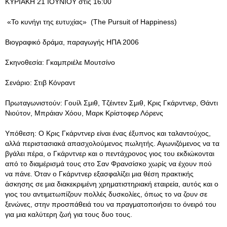
ΚΥΡΙΑΚΗ 21 ΙΟΥΝΙΟΥ στις 16:00
«Το κυνήγι της ευτυχίας» (The Pursuit of Happiness)
Βιογραφικό δράμα, παραγωγής ΗΠΑ 2006
Σκηνοθεσία: Γκαμπριέλε Μουτσίνο
Σενάριο: Στιβ Κόνραντ
Πρωταγωνιστούν: Γουίλ Σμιθ, Τζέιντεν Σμιθ, Κρις Γκάρντνερ, Θάντι
Νιούτον, Μπράιαν Χόου, Μαρκ Κρίστοφερ Λόρενς
Υπόθεση: Ο Kρις Γκάρντνερ είναι ένας έξυπνος και ταλαντούχος,
αλλά περιστασιακά απασχολούμενος πωλητής. Αγωνιζόμενος να τα
βγάλει πέρα, ο Γκάρντνερ και ο πεντάχρονος γιος του εκδιώκονται
από το διαμέρισμά τους στο Σαν Φρανσίσκο χωρίς να έχουν πού
να πάνε. Όταν ο Γκάρντνερ εξασφαλίζει μια θέση πρακτικής
άσκησης σε μια διακεκριμένη χρηματιστηριακή εταιρεία, αυτός και ο
γιος του αντιμετωπίζουν πολλές δυσκολίες, όπως το να ζουν σε
ξενώνες, στην προσπάθειά του να πραγματοποιήσει το όνειρό του
για μια καλύτερη ζωή για τους δυο τους.