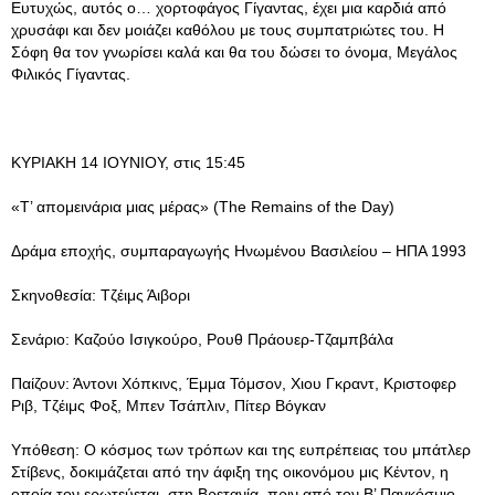
Ευτυχώς, αυτός ο… χορτοφάγος Γίγαντας, έχει μια καρδιά από
χρυσάφι και δεν μοιάζει καθόλου με τους συμπατριώτες του. Η
Σόφη θα τον γνωρίσει καλά και θα του δώσει το όνομα, Μεγάλος
Φιλικός Γίγαντας.
ΚΥΡΙΑΚΗ 14 ΙΟΥΝΙΟΥ, στις 15:45
«Τ’ απομεινάρια μιας μέρας» (The Remains of the Day)
Δράμα εποχής, συμπαραγωγής Ηνωμένου Βασιλείου – ΗΠΑ 1993
Σκηνοθεσία: Τζέιμς Άιβορι
Σενάριο: Καζούο Ισιγκούρο, Ρουθ Πράουερ-Τζαμπβάλα
Παίζουν: Άντονι Χόπκινς, Έμμα Τόμσον, Χιου Γκραντ, Κριστοφερ
Ριβ, Τζέιμς Φοξ, Μπεν Τσάπλιν, Πίτερ Βόγκαν
Υπόθεση: Ο κόσμος των τρόπων και της ευπρέπειας του μπάτλερ
Στίβενς, δοκιμάζεται από την άφιξη της οικονόμου μις Κέντον, η
οποία τον ερωτεύεται, στη Βρετανία, πριν από τον Β’ Παγκόσμιο