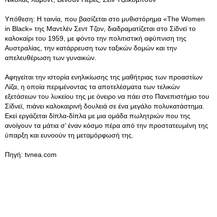
Υπόθεση: Η ταινία, που βασίζεται στο μυθιστόρημα «The Women
in Black» της Μαντλέν Σεντ Τζον, διαδραματίζεται στο Σίδνεϊ το
καλοκαίρι του 1959, με φόντο την πολιτιστική αφύπνιση της
Αυστραλίας, την κατάρρευση των ταξικών δομών και την
απελευθέρωση των γυναικών.
Αφηγείται την ιστορία ενηλικίωσης της μαθήτριας των προαστίων
Λίζα, η οποία περιμένοντας τα αποτελέσματα των τελικών
εξετάσεων του λυκείου της με όνειρο να πάει στο Πανεπιστήμιο του
Σίδνεϊ, πιάνει καλοκαιρινή δουλειά σε ένα μεγάλο πολυκατάστημα.
Εκεί εργάζεται δίπλα-δίπλα με μια ομάδα πωλητριών που της
ανοίγουν τα μάτια σ’ έναν κόσμο πέρα από την προστατευμένη της
ύπαρξη και ευνοούν τη μεταμόρφωσή της.
Πηγή: tvnea.com