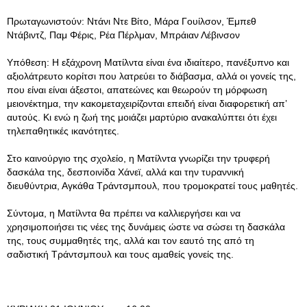
Πρωταγωνιστούν: Ντάνι Ντε Βίτο, Μάρα Γουίλσον, Έμπεθ
Ντάβιντζ, Παμ Φέρις, Ρέα Πέρλμαν, Μπράιαν Λέβινσον
Υπόθεση: Η εξάχρονη Ματίλντα είναι ένα ιδιαίτερο, πανέξυπνο και
αξιολάτρευτο κορίτσι που λατρεύει το διάβασμα, αλλά οι γονείς της,
που είναι είναι άξεστοι, απατεώνες και θεωρούν τη μόρφωση
μειονέκτημα, την κακομεταχειρίζονται επειδή είναι διαφορετική απ’
αυτούς. Κι ενώ η ζωή της μοιάζει μαρτύριο ανακαλύπτει ότι έχει
τηλεπαθητικές ικανότητες.
Στο καινούργιο της σχολείο, η Ματίλντα γνωρίζει την τρυφερή
δασκάλα της, δεσποινίδα Χάνεϊ, αλλά και την τυραννική
διευθύντρια, Αγκάθα Τράντσμπουλ, που τρομοκρατεί τους μαθητές.
Σύντομα, η Ματίλντα θα πρέπει να καλλιεργήσει και να
χρησιμοποιήσει τις νέες της δυνάμεις ώστε να σώσει τη δασκάλα
της, τους συμμαθητές της, αλλά και τον εαυτό της από τη
σαδιστική Τράντσμπουλ και τους αμαθείς γονείς της.