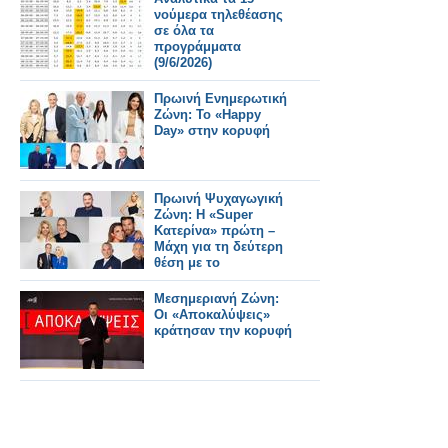
νούμερα τηλεθέασης
σε όλα τα
προγράμματα
(9/6/2026)
Πρωινή Ενημερωτική
Ζώνη: Το «Happy
Day» στην κορυφή
Πρωινή Ψυχαγωγική
Ζώνη: Η «Super
Κατερίνα» πρώτη –
Μάχη για τη δεύτερη
θέση με το
«Breakfast@Star»
Μεσημεριανή Ζώνη:
Οι «Αποκαλύψεις»
κράτησαν την κορυφή