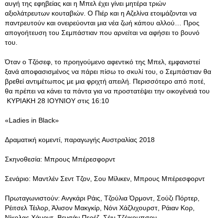
αυγή της εφηβείας και η Μπελ έχει γίνει μητέρα τριών
αξιολάτρευτων κουταβιών. Ο Πιέρ και η Αζελίνα ετοιμάζονται να
παντρευτούν και ονειρεύονται μια νέα ζωή κάπου αλλού… Προς
απογοήτευση του Σεμπάστιαν που αρνείται να αφήσει το βουνό
του.
Όταν ο Τζόσεφ, το προηγούμενο αφεντικό της Μπελ, εμφανιστεί
ξανά αποφασισμένος να πάρει πίσω το σκυλί του, ο Σεμπάστιαν θα
βρεθεί αντιμέτωπος με μια φριχτή απειλή. Περισσότερο από ποτέ,
θα πρέπει να κάνει τα πάντα για να προστατέψει την οικογένειά του
ΚΥΡΙΑΚΗ 28 ΙΟΥΝΙΟΥ στις 16:10
«Ladies in Black»
Δραματική κομεντί, παραγωγής Αυστραλίας 2018
Σκηνοθεσία: Μπρους Μπέρεσφορντ
Σενάριο: Μαντλέν Σεντ Τζον, Σου Μίλικεν, Μπρους Μπέρεσφορντ
Πρωταγωνιστούν: Ανγκάρι Ράις, Τζούλια Όρμοντ, Σούζι Πόρτερ,
Ρέιτσελ Τέιλορ, Άλισον Μακγκίρ, Νόνι Χάζλιχουρστ, Ράιαν Κορ,
Νίκολας Χάμοντ, Βενσάν Περέζ, Σέιν Τζέικομπσον