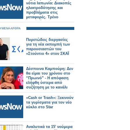
νότια Ιαπωνία: Διακοπές
ηλεκτροδότησης και
προβλήματα στις
μεταφορές. Τρένο
εκτροχιάστηκε.
ΥΜΕΝΑ ΑΡΘΡΑ
Πυρετώδεις διεργασίες
για τη νέα εκπομπή των
παρουσιαστών του
«Στούντιο 4» στον ΣΚΑΪ
Δέσποινα Καμπούρη: Δεν
θα είμαι του χρόνου στο
“Πρωινό” - Η απόφαση
ελήφθη ύστερα από
συζήτηση με το κανάλι
«Cash or Trash»: Ξεκινούν
τα γυρίσματα για τον νέο
κύκλο στο Star
Αναλυτικά τα 15' νούμερα