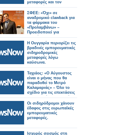
μεταφορές και τον
τουρισμό»
ΣΦΕΕ: «Όχι» σε
αναδρομικό clawback για
τα φάρμακα του
«Προλαμβάνω» –
Προειδοποιεί για
«επικίνδυνο
προηγούμενο»
Η Ουγγαρία περιορίζει τις
βραδινές εμπορευματικές
σιδηροδρομικές
μεταφορές λόγω
καύσωνα.
Ταχιάος: «Ο Αύγουστος
είναι ο μήνας που θα
παραδοθεί το Μετρό
Καλαμαριάς» – Όλο το
σχέδιο για τις επεκτάσεις
στη δυτική Θεσσαλονίκη.
Οι σιδηρόδρομοι χάνουν
έδαφος στις ευρωπαϊκές
εμπορευματικές
μεταφορές.
Ισχυρός σεισμός στη