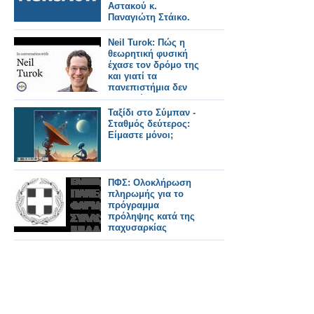
Αστακού κ.
Παναγιώτη Στάικο.
Neil Turok: Πώς η
θεωρητική φυσική
έχασε τον δρόμο της
και γιατί τα
πανεπιστήμια δεν
ενθαρρύνουν την
πρωτοτυπία
Ταξίδι στο Σύμπαν -
Σταθμός δεύτερος:
Είμαστε μόνοι;
ΠΦΣ: Ολοκλήρωση
πληρωμής για το
πρόγραμμα
πρόληψης κατά της
παχυσαρκίας