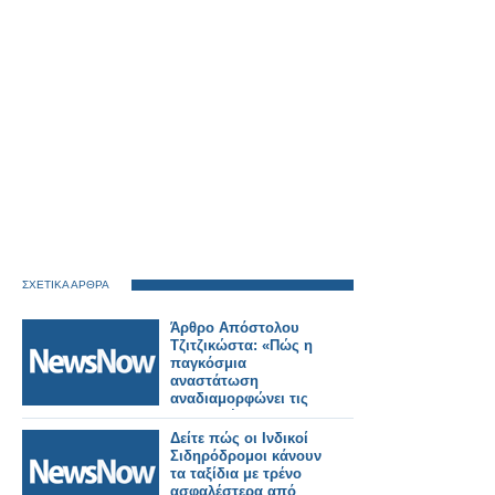
ΣΧΕΤΙΚΑ ΑΡΘΡΑ
Άρθρο Απόστολου
Τζιτζικώστα: «Πώς η
παγκόσμια
αναστάτωση
αναδιαμορφώνει τις
μεταφορές και τον
τουρισμό»
Δείτε πώς οι Ινδικοί
Σιδηρόδρομοι κάνουν
τα ταξίδια με τρένο
ασφαλέστερα από