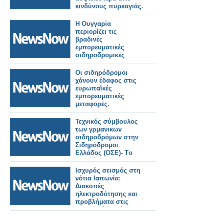
κινδύνους πυρκαγιάς.
Η Ουγγαρία
περιορίζει τις
βραδινές
εμπορευματικές
σιδηροδρομικές
μεταφορές λόγω
καύσωνα.
Οι σιδηρόδρομοι
χάνουν έδαφος στις
ευρωπαϊκές
εμπορευματικές
μεταφορές.
Τεχνικός σύμβουλος
των γρμανικων
σιδηροδρόμων στην
Σιδηρόδρομοι
Ελλάδος (ΟΣΕ)- Tο
αντικείμενο της
συνεργασίας.
Ισχυρός σεισμός στη
νότια Ιαπωνία:
Διακοπές
ηλεκτροδότησης και
προβλήματα στις
μεταφορές. Τρένο
εκτροχιάστηκε.