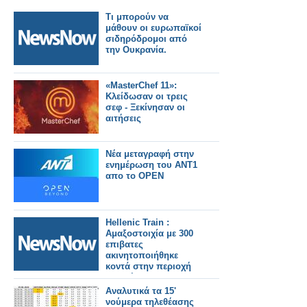
Τι μπορούν να
μάθουν οι ευρωπαϊκοί
σιδηρόδρομοι από
την Ουκρανία.
«MasterChef 11»:
Κλείδωσαν οι τρεις
σεφ - Ξεκίνησαν οι
αιτήσεις
Νέα μεταγραφή στην
ενημέρωση του ΑΝΤ1
απο το OPEN
Hellenic Train :
Αμαξοστοιχία με 300
επιβατες
ακινητοποιήθηκε
κοντά στην περιοχή
της σήραγγας
Όθρυος, λόγω
Αναλυτικά τα 15'
τεχνικού
νούμερα τηλεθέασης