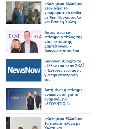
«Καλημέρα Ελλάδα»:
Στον αέρα το
χιουμοριστικό trailer
με Άκη Παυλόπουλο
και Βασίλη Χιώτη
Αυτός ειναι και
επίσημα ο τίτλος της
νέας εκπομπής
Ζαμπέτογλου -
Αναγνωστόπουλου
στον ΣΚΑΪ - Δείτε το
τρειλερ
Survivor: Ανοιχτό το
μέλλον του στον ΣΚΑΪ
– Έντονες ενστάσεις
για την επιστροφή
του
Αυτή είναι η επίσημη
ανακοίνωση για το
αναμενόμενο
«ΣΤΟΥΝΤΙΟ 4»
«Καλημέρα Ελλάδα»:
Τα πρώτα πλάνα με
Χιώτη και