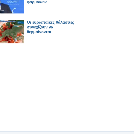
φαρμάκων
Οι ευρωπαϊκές θάλασσες
συνεχίζουν να
θερμαίνονται