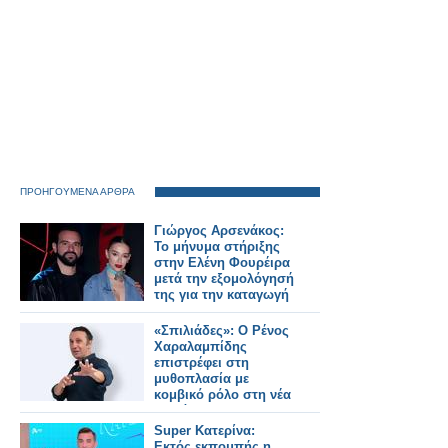
ΠΡΟΗΓΟΥΜΕΝΑ ΑΡΘΡΑ
Γιώργος Αρσενάκος:
Το μήνυμα στήριξης
στην Ελένη Φουρέιρα
μετά την εξομολόγησή
της για την καταγωγή
της
«Σπιλιάδες»: Ο Ρένος
Χαραλαμπίδης
επιστρέφει στη
μυθοπλασία με
κομβικό ρόλο στη νέα
σειρά του ΑΝΤ1
Super Κατερίνα:
Εκτός εκπομπής η