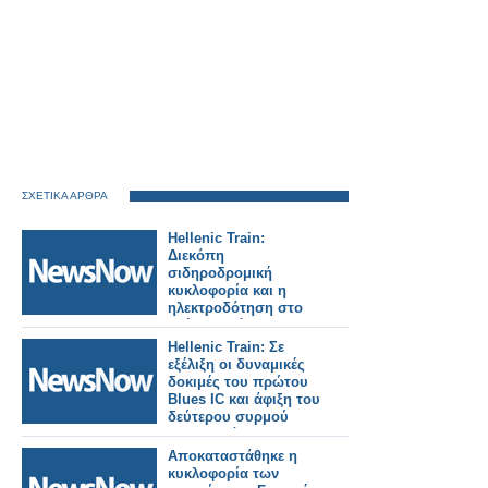
ΣΧΕΤΙΚΑ ΑΡΘΡΑ
Hellenic Train:
Διεκόπη
σιδηροδρομική
κυκλοφορία και η
ηλεκτροδότηση στο
τμήμα Οινόη –
Χαλκίδα, εξαιτίας
Hellenic Train: Σε
πυρκαγιάς.
εξέλιξη οι δυναμικές
δοκιμές του πρώτου
Blues IC και άφιξη του
δεύτερου συρμού
στην Ελλάδα.
Αποκαταστάθηκε η
κυκλοφορία των