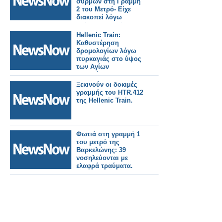
συρμών στη Γραμμή
2 του Μετρό- Είχε
διακοπεί λόγω
ατόμου στη σήραγγα.
Hellenic Train:
Καθυστέρηση
δρομολογίων λόγω
πυρκαγιάς στο ύψος
των Αγίων
Αναργύρων.
Ξεκινούν οι δοκιμές
γραμμής του HTR.412
της Hellenic Train.
Φωτιά στη γραμμή 1
του μετρό της
Βαρκελώνης: 39
νοσηλεύονται με
ελαφρά τραύματα.