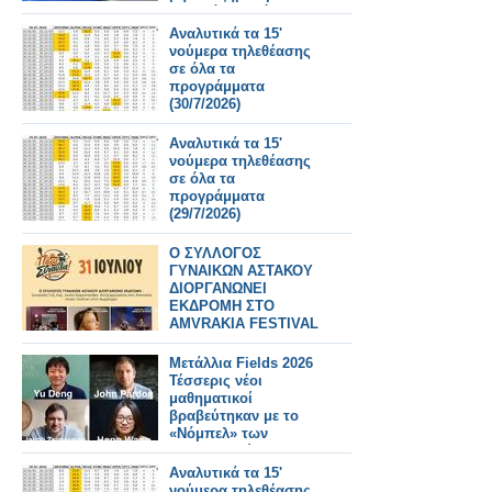
Τι αλλάζει από
31/7/2026
Αναλυτικά τα 15'
νούμερα τηλεθέασης
σε όλα τα
προγράμματα
(30/7/2026)
Αναλυτικά τα 15'
νούμερα τηλεθέασης
σε όλα τα
προγράμματα
(29/7/2026)
Ο ΣΥΛΛΟΓΟΣ
ΓΥΝΑΙΚΩΝ ΑΣΤΑΚΟΥ
ΔΙΟΡΓΑΝΩΝΕΙ
ΕΚΔΡΟΜΗ ΣΤΟ
AMVRAKIA FESTIVAL
ΣΤΙΣ 31/7/2026 ΣΤΗ
ΣΥΝΑΥΛΙΑ
Μετάλλια Fields 2026
ΧΑΤΖΗΦΡΑΓΚΕΤΑ
Τέσσερις νέοι
ΚΑΡΑΠΑΤΑΚΗ ΠΥΞ
μαθηματικοί
ΛΑΞ
βραβεύτηκαν με το
«Νόμπελ» των
Μαθηματικών
Αναλυτικά τα 15'
νούμερα τηλεθέασης