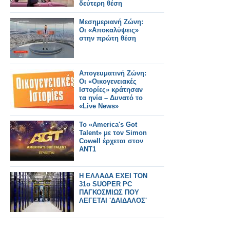
δεύτερη θέση
Μεσημεριανή Ζώνη:
Οι «Αποκαλύψεις»
στην πρώτη θέση
Απογευματινή Ζώνη:
Οι «Οικογενειακές
Ιστορίες» κράτησαν
τα ηνία – Δυνατό το
«Live News»
Το «America's Got
Talent» με τον Simon
Cowell έρχεται στον
ΑΝΤ1
Η ΕΛΛΑΔΑ ΕΧΕΙ ΤΟΝ
31ο SUOPER PC
ΠΑΓΚΟΣΜΙΩΣ ΠΟΥ
ΛΕΓΕΤΑΙ 'ΔΑΙΔΑΛΟΣ'