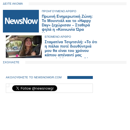
ΔΕΙΤΕ ΑΚΟΜΑ
ΠΡΟΗΓΟΥΜΕΝΟ ΑΡΘΡΟ
Πρωινή Ενημερωτική Ζώνη:
Το Μουντιάλ και το «Happy
Day» ξεχώρισαν – Σταθερά
ψηλά η «Κοινωνία Ώρα
Mega»
ΕΠΟΜΕΝΟ ΑΡΘΡΟ
Σταματίνα Τσιμτσιλή: «Το ότι
η πάλαι ποτέ διευθύντριά
μου θα είναι του χρόνου
κάπου απέναντί μας
αποτελεί ένα ιντριγκαδόρικο
ΣΧΟΛΙΑΣΤΕ
σχέδιο»
ΑΚΟΛΟΥΘΗΣΤΕ ΤΟ NEWSNOWGR.COM