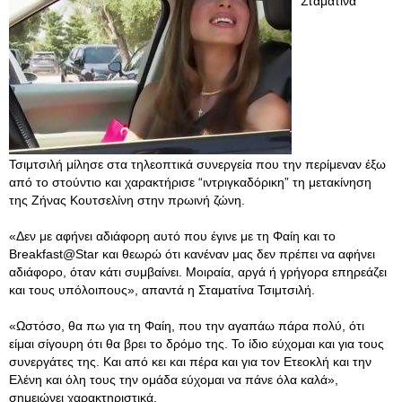
Σταματίνα
Τσιμτσιλή μίλησε στα τηλεοπτικά συνεργεία που την περίμεναν έξω
από το στούντιο και χαρακτήρισε “ιντριγκαδόρικη” τη μετακίνηση
της Ζήνας Κουτσελίνη στην πρωινή ζώνη.
«Δεν με αφήνει αδιάφορη αυτό που έγινε με τη Φαίη και το
Breakfast@Star και θεωρώ ότι κανέναν μας δεν πρέπει να αφήνει
αδιάφορο, όταν κάτι συμβαίνει. Μοιραία, αργά ή γρήγορα επηρεάζει
και τους υπόλοιπους», απαντά η Σταματίνα Τσιμτσιλή.
«Ωστόσο, θα πω για τη Φαίη, που την αγαπάω πάρα πολύ, ότι
είμαι σίγουρη ότι θα βρει το δρόμο της. Το ίδιο εύχομαι και για τους
συνεργάτες της. Και από κει και πέρα και για τον Ετεοκλή και την
Ελένη και όλη τους την ομάδα εύχομαι να πάνε όλα καλά»,
σημειώνει χαρακτηριστικά.