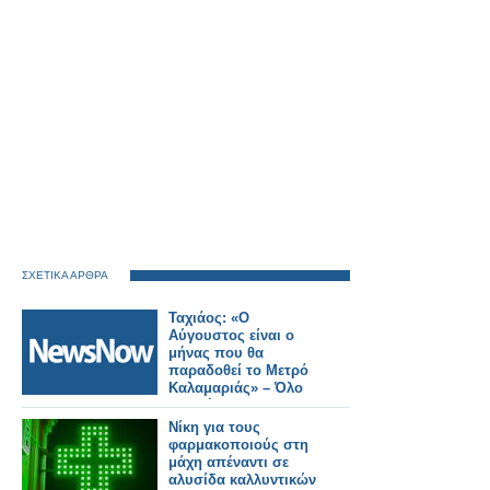
ΣΧΕΤΙΚΑ ΑΡΘΡΑ
Ταχιάος: «Ο
Αύγουστος είναι ο
μήνας που θα
παραδοθεί το Μετρό
Καλαμαριάς» – Όλο
το σχέδιο για τις
επεκτάσεις στη
Νίκη για τους
δυτική Θεσσαλονίκη.
φαρμακοποιούς στη
μάχη απέναντι σε
αλυσίδα καλλυντικών