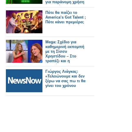
για παράνομη χρήση
του πράσινου
σταυρού
Πότε θα παίζει το
America’s Got Talent ;
Πότε κάνει πρεμιέρα;
Mega: Σχέδιο για
καθημερινή εκπομπή
με τη Σίσσυ
Χρηστίδου – Στο
τραπέζι και η
μετακίνηση της
Αναστασίας Γιάμαλη
Γιώργος Λιάγκας:
«Τελειώνουμε και δεν
ξέρω να σας πω τι θα
γίνει του χρόνου