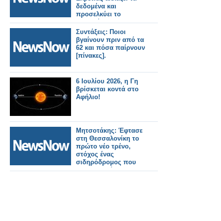
δεδομένα και
προσελκύει το
ενδιαφέρον της
Ιταλίας και όχι μόνο.
Συντάξεις: Ποιοι
βγαίνουν πριν από τα
62 και πόσα παίρνουν
[πίνακες].
6 Ιουλίου 2026, η Γη
βρίσκεται κοντά στο
Αφήλιο!
Μητσοτάκης: Έφτασε
στη Θεσσαλονίκη το
πρώτο νέο τρένο,
στόχος ένας
σιδηρόδρομος που
θα εμπιστεύονται οι
πολίτες.