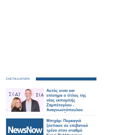
ΣΧΕΤΙΚΑ ΑΡΘΡΑ
Αυτός ειναι και
επίσημα ο τίτλος της
νέας εκπομπής
Ζαμπέτογλου -
Αναγνωστόπουλου
στον ΣΚΑΪ - Δείτε το
τρειλερ
Μπιχάρ: Πυρκαγιά
ξέσπασε σε επιβατικό
τρένο στον σταθμό