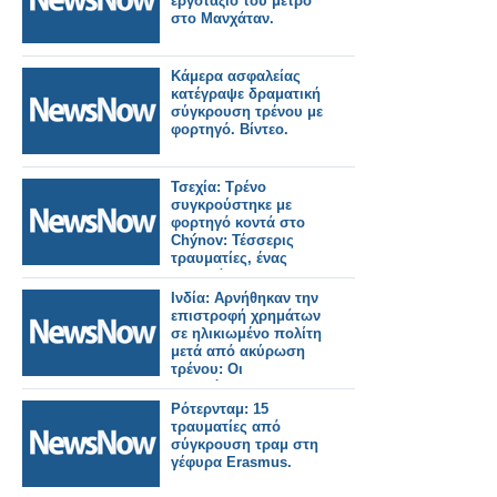
εργοτάξιο του μετρό
στο Μανχάταν.
Κάμερα ασφαλείας
κατέγραψε δραματική
σύγκρουση τρένου με
φορτηγό. Βίντεο.
Τσεχία: Τρένο
συγκρούστηκε με
φορτηγό κοντά στο
Chýnov: Τέσσερις
τραυματίες, ένας
σοβαρά.
Ινδία: Αρνήθηκαν την
επιστροφή χρημάτων
σε ηλικιωμένο πολίτη
μετά από ακύρωση
τρένου: Οι
σιδηρόδρομοι
διατάχθηκαν να
Ρότερνταμ: 15
καταβάλουν
τραυματίες από
αποζημίωση 25.000
σύγκρουση τραμ στη
Ρουπίες.
γέφυρα Erasmus.