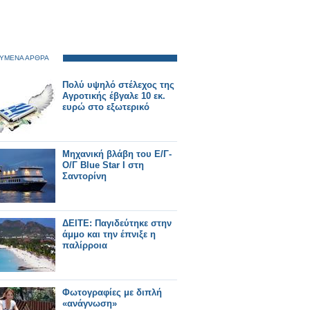
ΥΜΕΝΑ ΑΡΘΡΑ
Πολύ υψηλό στέλεχος της
Αγροτικής έβγαλε 10 εκ.
ευρώ στο εξωτερικό
Μηχανική βλάβη του Ε/Γ-
Ο/Γ Βlue Star I στη
Σαντορίνη
ΔΕΙΤΕ: Παγιδεύτηκε στην
άμμο και την έπνιξε η
παλίρροια
Φωτογραφίες με διπλή
«ανάγνωση»