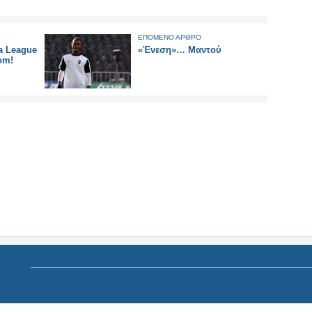
ΕΠΟΜΕΝΟ ΑΡΘΡΟ
a League
«Ένεση»… Μαντού
om!