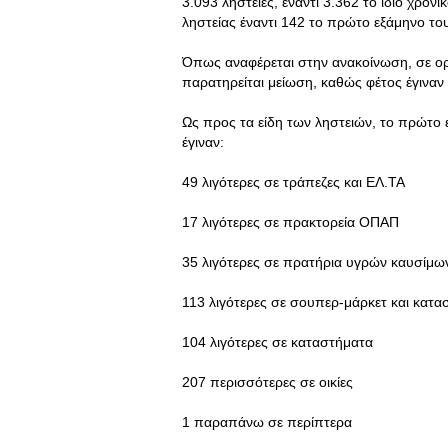
3.093 ληστείες, έναντι 3.362 το ίδιο χρο
ληστείας έναντι 142 το πρώτο εξάμηνο το
Όπως αναφέρεται στην ανακοίνωση, σε ορ
παρατηρείται μείωση, καθώς φέτος έγιναν 
Ως προς τα είδη των ληστειών, το πρώτο 
έγιναν:
49 λιγότερες σε τράπεζες και ΕΛ.ΤΑ
17 λιγότερες σε πρακτορεία ΟΠΑΠ
35 λιγότερες σε πρατήρια υγρών καυσίμω
113 λιγότερες σε σουπερ-μάρκετ και κατα
104 λιγότερες σε καταστήματα
207 περισσότερες σε οικίες
1 παραπάνω σε περίπτερα