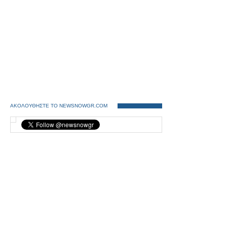
ΑΚΟΛΟΥΘΗΣΤΕ ΤΟ NEWSNOWGR.COM