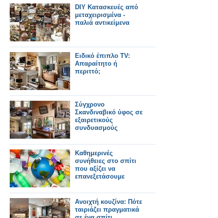
DIY Κατασκευές από
μεταχειρισμένα -
παλιά αντικείμενα
Ειδικό έπιπλο TV:
Απαραίτητο ή
περιττό;
Σύγχρονο
Σκανδιναβικό ύφος σε
εξαιρετικούς
συνδυασμούς
Καθημερινές
συνήθειες στο σπίτι
που αξίζει να
επανεξετάσουμε
Ανοιχτή κουζίνα: Πότε
ταιριάζει πραγματικά
σε ένα σπίτι