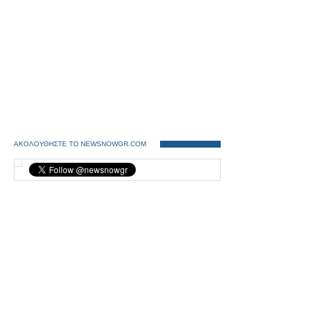
ΑΚΟΛΟΥΘΗΣΤΕ ΤΟ NEWSNOWGR.COM