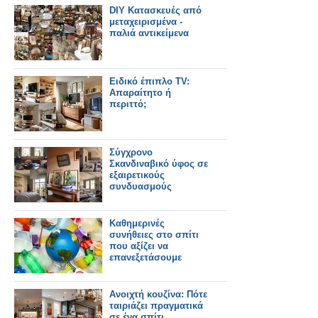
DIY Κατασκευές από
μεταχειρισμένα -
παλιά αντικείμενα
Ειδικό έπιπλο TV:
Απαραίτητο ή
περιττό;
Σύγχρονο
Σκανδιναβικό ύφος σε
εξαιρετικούς
συνδυασμούς
Καθημερινές
συνήθειες στο σπίτι
που αξίζει να
επανεξετάσουμε
Ανοιχτή κουζίνα: Πότε
ταιριάζει πραγματικά
σε ένα σπίτι