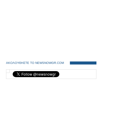
ΑΚΟΛΟΥΘΗΣΤΕ ΤΟ NEWSNOWGR.COM