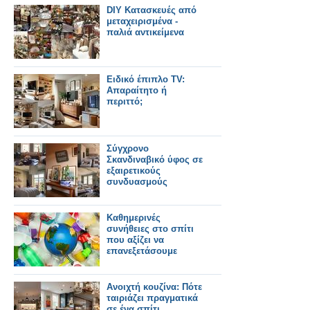
DIY Κατασκευές από
μεταχειρισμένα -
παλιά αντικείμενα
Ειδικό έπιπλο TV:
Απαραίτητο ή
περιττό;
Σύγχρονο
Σκανδιναβικό ύφος σε
εξαιρετικούς
συνδυασμούς
Καθημερινές
συνήθειες στο σπίτι
που αξίζει να
επανεξετάσουμε
Ανοιχτή κουζίνα: Πότε
ταιριάζει πραγματικά
σε ένα σπίτι