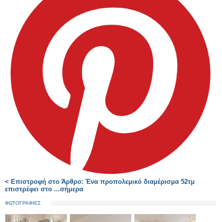
< Επιστροφή στο Άρθρο: Ένα προπολεμικό διαμέρισμα 52τμ
επιστρέφει στο ...σήμερα
ΦΩΤΟΓΡΑΦΙΕΣ