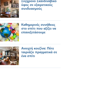
Σύγχρονο Σκανδιναβικό
ύφος σε εξαιρετικούς
συνδυασμούς
Καθημερινές συνήθειες
στο σπίτι που αξίζει να
επανεξετάσουμε
Ανοιχτή κουζίνα: Πότε
ταιριάζει πραγματικά σε
ένα σπίτι