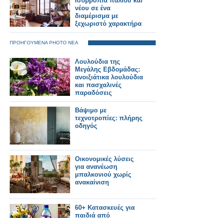
Ισορροπία παλιού και
νέου σε ένα
διαμέρισμα με
ξεχωριστό χαρακτήρα
ΠΡΟΗΓΟΥΜΕΝΑ PHOTO ΝΕΑ
Λουλούδια της
Μεγάλης Εβδομάδας:
ανοιξιάτικα λουλούδια
και πασχαλινές
παραδόσεις
Βάψιμο με
τεχνοτροπίες: πλήρης
οδηγός
Οικονομικές λύσεις
για ανανέωση
μπαλκονιού χωρίς
ανακαίνιση
60+ Κατασκευές για
παιδιά από