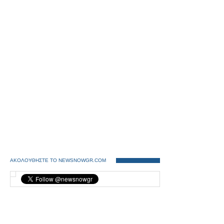
ΑΚΟΛΟΥΘΗΣΤΕ ΤΟ NEWSNOWGR.COM